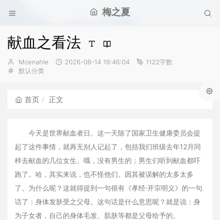
梅之夏
献血之看法
博
发
Mcenahle
2026-06-14 19:46:04
1122字数
主：
分
布
默认分类
类：
时
间：
首页
正文
今天是世界献血者日。这一天除了国家卫生健康委员会提
起了这件事情，就再无别人记起了，包括我们班级去年12月同
样去献血的几位女生。哦，没有男生的；男生们听到献血都吓
跑了。哈，其实来说，也不怪他们。因其被误解的太多太多
了。为什么呢？这就得提到一句很有《孝经·开宗明义》的一句
话了：身体发肤受之父母。这句话是什么意思呢？就是说：身
为子女者，自己的身体毛发、肌肤等都是父母给予的。