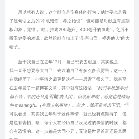
所以就有人说，这个献血是伤身体的行为，估计要么是看
了这句话之后的“不敢毁伤，孝之始也”，也可能是对献血有点刻
板印象，觉得，“哇，抽走200毫升、400毫升的血走”，之后不
听卫健委的劝说，欣然给献血扣上了“伤害自己，祸害他人”的大
帽子。
至于我自己在去年12月，自己想要去献血，其实也是——
我一直不想要夸大自己，去吹嘘自己有多么多么厉害，这一点
在我经历了一些事情之后更是这样——思索了很久了。我甚至
在去年发了一篇博客文章，其中就有这段话：
“我们学校连学分
都不给，给的还只是‘
可能
能入团’。但说献血呢，感觉也是特别
1
的 meaningful（有意义的事情）。总之，我还是考虑下吧。”
可以看出，其实我去年对于这件事情，就已经有点期待了，但
是也有害怕。哈，每个人在经历自己没见过的事情的时候，都
会有恐惧的。这一点都是大同小异，无论是世界首富还是草民