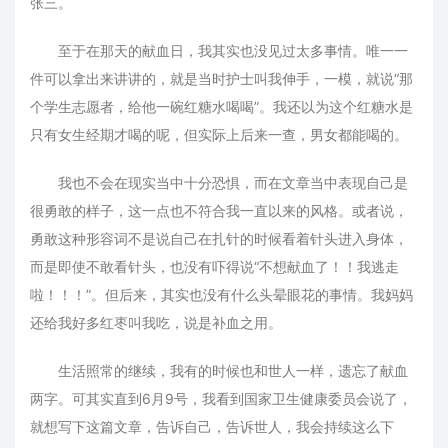
张三。
至于在那天的献血日，我其实也没见过太多事情。唯一一
件可以拿出来讲讲的，就是当时护士叫我伸手，一模，就说“那
个学生志愿者，给他一碗红糖水喝喝”。我还以为这个红糖水是
只有女生经期才喝的呢，但实际上后来一查，男女都能喝的。
我也不会在现实当中十分恐惧，而在文章当中表现自己是
很勇敢的样子，这一点也不符合我一直以来的风格。或者说，
勇敢这种形容词不是说自己在扎针的时候看着针头进入身体，
而是即使不敢看针头，也没有吓得说“不想献血了！！我逃走
啦！！！”。但后来，其实也没有什么头晕眼花的事情。我妈妈
还给我好多红枣叫我吃，说是补血之用。
生活照常的继续，我有的时候也和世人一样，遗忘了献血
两字。可其实直到6月9号，我看到国家卫生健康委员会说了，
就想写下这篇文章，告诉自己，告诉世人，我会持续这么下