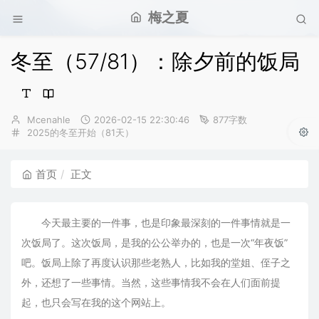
梅之夏
冬至（57/81）：除夕前的饭局
博
发
Mcenahle
2026-02-15 22:30:46
877字数
主：
分
布
2025的冬至开始（81天）
类：
时
间：
首页
正文
今天最主要的一件事，也是印象最深刻的一件事情就是一
次饭局了。这次饭局，是我的公公举办的，也是一次“年夜饭”
吧。饭局上除了再度认识那些老熟人，比如我的堂姐、侄子之
外，还想了一些事情。当然，这些事情我不会在人们面前提
起，也只会写在我的这个网站上。