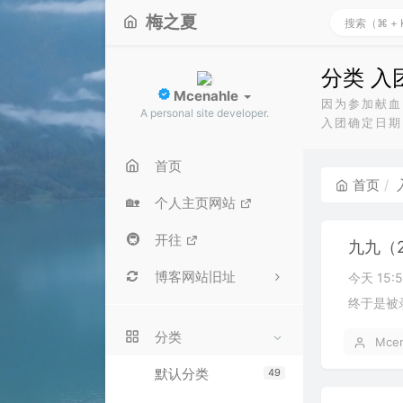
梅之夏
分类 入
Mcenahle
因为参加献血
A personal site developer.
入团确定日期：
首页
首页
🏡
个人主页网站
🚇
开往
博客网站旧址
今天 15
终于是被录入
第二代博客网站
至此，...
分类
Mcen
第一代博客网站
默认分类
49