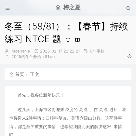
梅之夏
冬至（59/81）：【春节】持续
练习 NTCE 题
博
发
Mcenahle
2026-02-17 22:22:21
641字数
主：
分
布
2025的冬至开始（81天）
类：
时
间：
首页
正文
首先，祝各位新年快乐！
过几天，上海市区将迎来22度的“高温”。在“高温”过后，我
也将迎来2件事情：口腔科复诊、英语六级出分数。这两件事
情，都是至关重要的事情，也希望我能完美的解决这2件事情
吧。