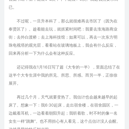
已。
不过呢，一旦升本科了，那么就很难再去市区了（因为在
奉贤区了）。趁着能去玩，就抓紧时间吧：我要去淮海路商业
街；去外白渡桥；去上海科技馆；如果可以，再去一次东方明
珠电视塔的观光层，看看站在玻璃地板上，我会有什么反应，
回来再分析一下为什么会有这种反应。
还记得我在1月16日写了篇《大专的一半》，里面总结了在
这半个大专生涯中我的所见、所思、所感。而另一半，正徐徐
展开。
再过几个月，天气就要变热了。我估计也会越来越早的起
床了。想象一下：我6:30起床，走出宿舍楼，在宿舍园区，一
边戴着耳机，一边看着朝阳升起；我听着歌，时不时的像一名
女生一样“跳舞”。也不用担心有人看见，这个点估计没人会醒。