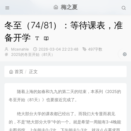
梅之夏
冬至（74/81）：等待课表，准
备开学
博
发
Mcenahle
2026-03-04 22:23:48
497字数
主：
分
布
2025的冬至开始（81天）
类：
时
间：
首页
正文
随着上海的如春和九九的第二天的结束，本系列《2025的
冬至开始（81天）》也要接近完成了。
绝大部分大学的课表都已经出了。而我们大专显而易见
的，不是“绝大部分大学”中的一个。就是希望一周能有3-4晚能
去图书馆，上午能去0-2次，下午能去1-3次。就这么点要求而